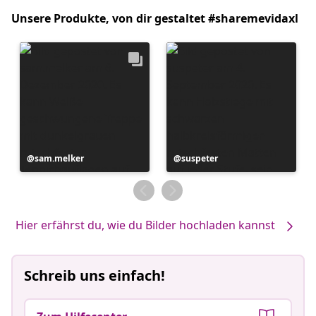
Unsere Produkte, von dir gestaltet #sharemevidaxl
Beitrag
sam.melker
Beitrag
suspeter
veröffentlicht
veröffentlicht
von
von
Hier erfährst du, wie du Bilder hochladen kannst
Schreib uns einfach!