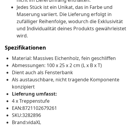
nicht im Lieferumfang enthalten.
Jedes Stück ist ein Unikat, das in Farbe und
Maserung variiert. Die Lieferung erfolgt in
zufälliger Reihenfolge, wodurch die Exklusivität
und Individualität deines Produkts gewährleistet
wird.
Spezifikationen
Material: Massives Eichenholz, fein geschliffen
Abmessungen: 100 x 25 x 2 cm (L x B x T)
Dient auch als Fensterbank
Als austauschbare, nicht tragende Komponente
konzipiert
Lieferung umfasst:
4 x Treppenstufe
EAN:8721102679261
SKU:3282896
Brand:vidaXL