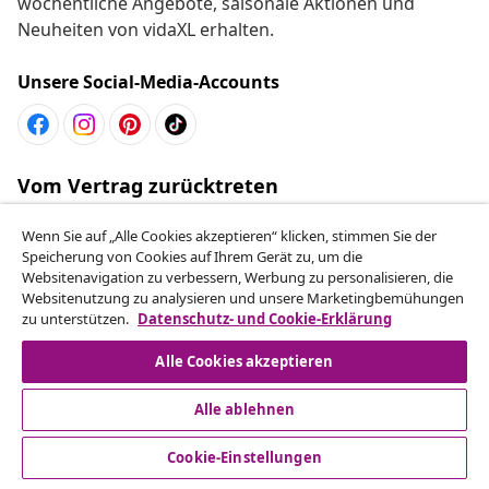
wöchentliche Angebote, saisonale Aktionen und
Neuheiten von vidaXL erhalten.
Unsere Social-Media-Accounts
Vom Vertrag zurücktreten
Reiche einen Widerrufsantrag für deine Bestellung
Wenn Sie auf „Alle Cookies akzeptieren“ klicken, stimmen Sie der
ein.
Speicherung von Cookies auf Ihrem Gerät zu, um die
Websitenavigation zu verbessern, Werbung zu personalisieren, die
Vom Vertrag zurücktreten
Websitenutzung zu analysieren und unsere Marketingbemühungen
zu unterstützen.
Datenschutz- und Cookie-Erklärung
Alle Cookies akzeptieren
Kundenservice
Alle ablehnen
Business
Cookie-Einstellungen