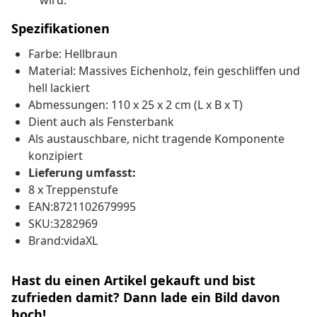
wird.
Spezifikationen
Farbe: Hellbraun
Material: Massives Eichenholz, fein geschliffen und
hell lackiert
Abmessungen: 110 x 25 x 2 cm (L x B x T)
Dient auch als Fensterbank
Als austauschbare, nicht tragende Komponente
konzipiert
Lieferung umfasst:
8 x Treppenstufe
EAN:8721102679995
SKU:3282969
Brand:vidaXL
Hast du einen Artikel gekauft und bist
zufrieden damit? Dann lade ein Bild davon
hoch!