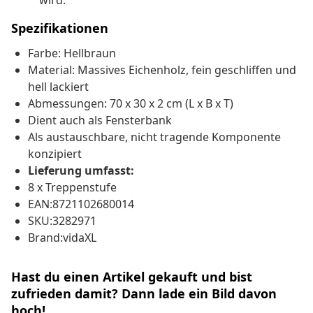
wird.
Spezifikationen
Farbe: Hellbraun
Material: Massives Eichenholz, fein geschliffen und
hell lackiert
Abmessungen: 70 x 30 x 2 cm (L x B x T)
Dient auch als Fensterbank
Als austauschbare, nicht tragende Komponente
konzipiert
Lieferung umfasst:
8 x Treppenstufe
EAN:8721102680014
SKU:3282971
Brand:vidaXL
Hast du einen Artikel gekauft und bist
zufrieden damit? Dann lade ein Bild davon
hoch!