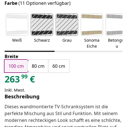
Farbe
(11 Optionen verfügbar)
Weiß
Schwarz
Grau
Sonoma
Betongra
Eiche
u
Breite
100 cm
80 cm
60 cm
99
263
€
Inkl. Mwst.
Beschreibung
Dieses wandmontierte TV-Schranksystem ist die
perfekte Mischung aus Stil und Funktion. Mit seinem
modernen rechteckigen Look schafft es eine schlichte,