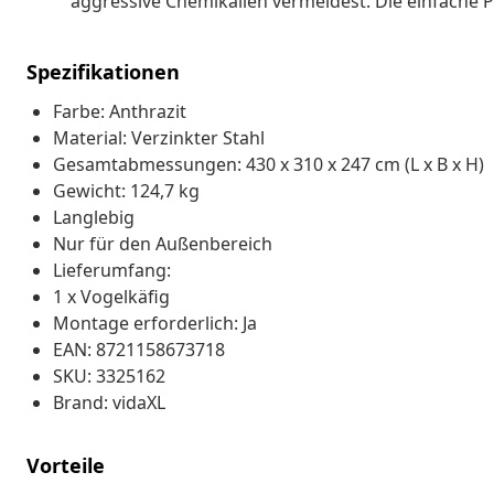
aggressive Chemikalien vermeidest. Die einfache Pf
Spezifikationen
Farbe: Anthrazit
Material: Verzinkter Stahl
Gesamtabmessungen: 430 x 310 x 247 cm (L x B x H)
Gewicht: 124,7 kg
Langlebig
Nur für den Außenbereich
Lieferumfang:
1 x Vogelkäfig
Montage erforderlich: Ja
EAN: 8721158673718
SKU: 3325162
Brand: vidaXL
Vorteile