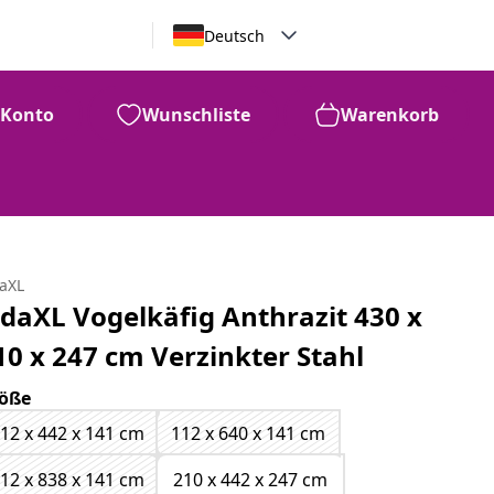
Deutsch
Konto
Wunschliste
Warenkorb
daXL
idaXL Vogelkäfig Anthrazit 430 x
10 x 247 cm Verzinkter Stahl
öße
12 x 442 x 141 cm
112 x 640 x 141 cm
12 x 838 x 141 cm
210 x 442 x 247 cm