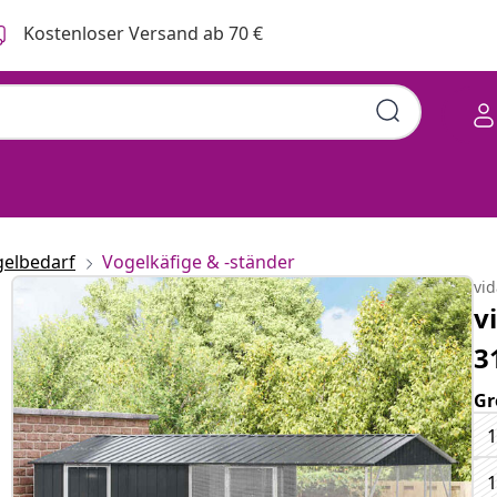
Kostenloser Versand ab 70 €
elbedarf
Vogelkäfige & -ständer
vi
v
3
Gr
1
1