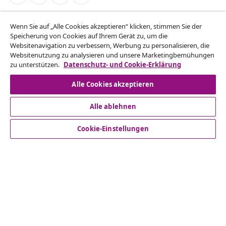
Vom Vertrag zurücktreten
Wenn Sie auf „Alle Cookies akzeptieren“ klicken, stimmen Sie der
Reiche einen Widerrufsantrag für deine Bestellung
Speicherung von Cookies auf Ihrem Gerät zu, um die
Websitenavigation zu verbessern, Werbung zu personalisieren, die
ein.
Websitenutzung zu analysieren und unsere Marketingbemühungen
zu unterstützen.
Datenschutz- und Cookie-Erklärung
Vom Vertrag zurücktreten
Alle Cookies akzeptieren
Alle ablehnen
Kundenservice
Cookie-Einstellungen
Business
vidaXL
Mehr entdecken