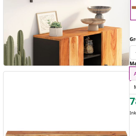
Gr
Ma
7
Ink