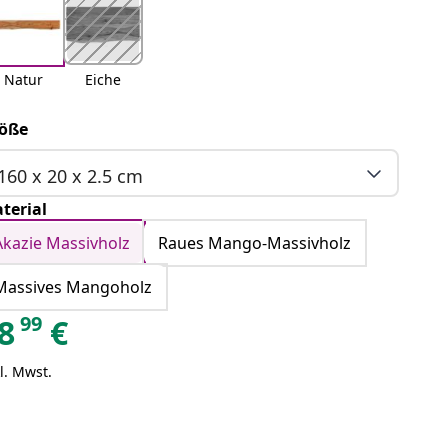
Natur
Eiche
öße
160 x 20 x 2.5 cm
terial
Akazie Massivholz
Raues Mango-Massivholz
Massives Mangoholz
99
8
€
l. Mwst.