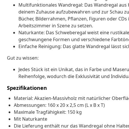
Multifunktionales Wandregal: Das Wandregal aus H
deinem Zuhause aufzubewahren und zur Schau zu
Bücher, Bilderrahmen, Pflanzen, Figuren oder CD
Arbeitszimmer in Szene zu setzen.
Naturkante: Das Schweberegal weist eine rustikale N
geschwungene Formen und verschiedene Farbtöne 
Einfache Reinigung: Das glatte Wandregal lässt sic
Gut zu wissen:
Jedes Stück ist ein Unikat, das in Farbe und Maserun
Reihenfolge, wodurch die Exklusivität und Individu
Spezifikationen
Material: Akazien-Massivholz mit natürlicher Oberfl
Abmessungen: 160 x 20 x 2,5 cm (L x B x T)
Maximale Tragfähigkeit: 150 kg
Mit Naturkante
Die Lieferung enthält nur das Wandregal ohne Halt