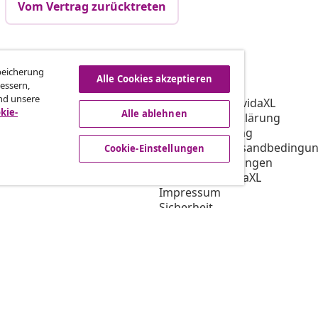
Vom Vertrag zurücktreten
vidaXL
Speicherung
Alle Cookies akzeptieren
essern,
gramm
Über vidaXL
nd unsere
ür vidaXL
AGB Verkäufer vidaXL
kie-
Alle ablehnen
ooperation
Datenschutzerklärung
Cookie-Erklärung
Priorisierte Versandbedingu
Cookie-Einstellungen
Cookie-Einstellungen
Arbeiten bei vidaXL
Impressum
Sicherheit
EU Verantwortliche Person
EPR-Richtlinie
Barrierefreiheit