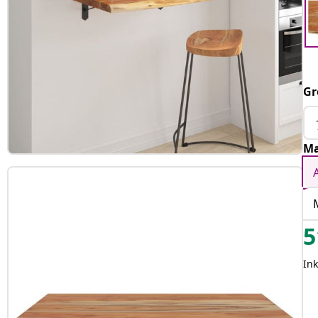
Gr
Ma
5
Ink