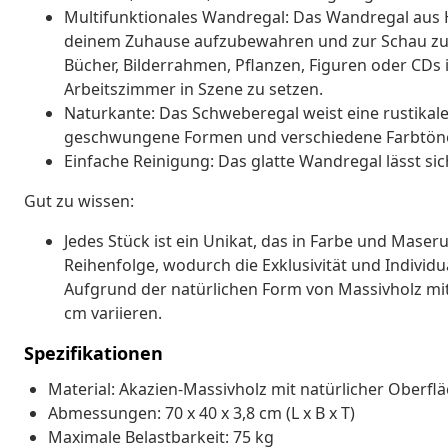
Multifunktionales Wandregal: Das Wandregal aus H
deinem Zuhause aufzubewahren und zur Schau zu
Bücher, Bilderrahmen, Pflanzen, Figuren oder CD
Arbeitszimmer in Szene zu setzen.
Naturkante: Das Schweberegal weist eine rustikale N
geschwungene Formen und verschiedene Farbtöne 
Einfache Reinigung: Das glatte Wandregal lässt sic
Gut zu wissen:
Jedes Stück ist ein Unikat, das in Farbe und Maserun
Reihenfolge, wodurch die Exklusivität und Individu
Aufgrund der natürlichen Form von Massivholz mit
cm variieren.
Spezifikationen
Material: Akazien-Massivholz mit natürlicher Oberfl
Abmessungen: 70 x 40 x 3,8 cm (L x B x T)
Maximale Belastbarkeit: 75 kg