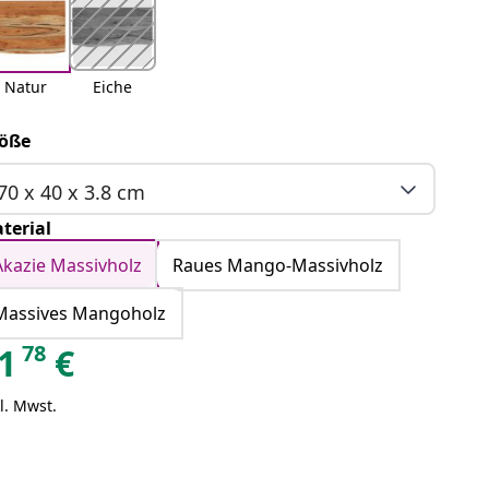
Natur
Eiche
öße
70 x 40 x 3.8 cm
terial
Akazie Massivholz
Raues Mango-Massivholz
Massives Mangoholz
78
1
€
l. Mwst.