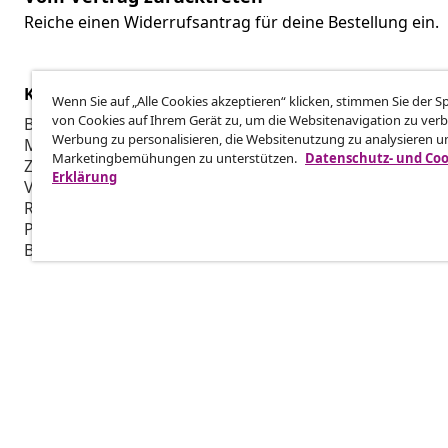
Reiche einen Widerrufsantrag für deine Bestellung ein.
Kundenservice
Business
Wenn Sie auf „Alle Cookies akzeptieren“ klicken, stimmen Sie der 
von Cookies auf Ihrem Gerät zu, um die Websitenavigation zu verb
Bestellung verfolgen
Partnerpro
Werbung zu personalisieren, die Websitenutzung zu analysieren u
Mein Konto
Produktion f
Marketingbemühungen zu unterstützen.
Datenschutz- und Coo
Zahlung
Marketing-K
Erklärung
Versand & Lieferung
Retoure
Produktinformationen
Bestellung