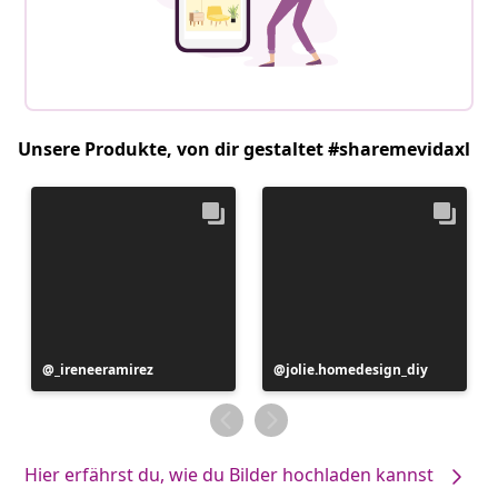
Unsere Produkte, von dir gestaltet #sharemevidaxl
Beitrag
_ireneeramirez
Beitrag
jolie.homedesign_diy
veröffentlicht
veröffentlicht
von
von
Hier erfährst du, wie du Bilder hochladen kannst