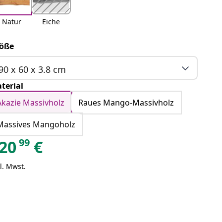
Natur
Eiche
öße
90 x 60 x 3.8 cm
terial
Akazie Massivholz
Raues Mango-Massivholz
Massives Mangoholz
99
20
€
l. Mwst.