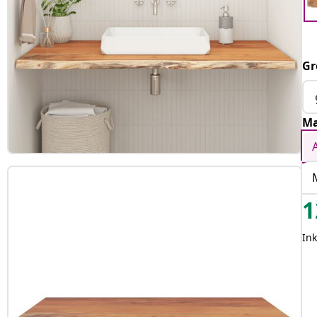
Gr
Ma
1
Ink