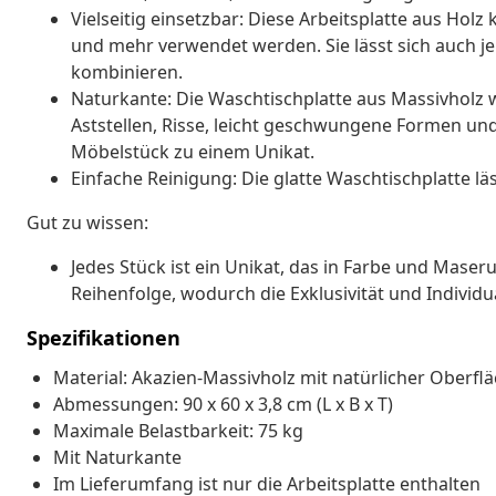
Vielseitig einsetzbar: Diese Arbeitsplatte aus Holz
und mehr verwendet werden. Sie lässt sich auch j
kombinieren.
Naturkante: Die Waschtischplatte aus Massivholz w
Aststellen, Risse, leicht geschwungene Formen un
Möbelstück zu einem Unikat.
Einfache Reinigung: Die glatte Waschtischplatte läs
Gut zu wissen:
Jedes Stück ist ein Unikat, das in Farbe und Maserun
Reihenfolge, wodurch die Exklusivität und Individu
Spezifikationen
Material: Akazien-Massivholz mit natürlicher Oberfl
Abmessungen: 90 x 60 x 3,8 cm (L x B x T)
Maximale Belastbarkeit: 75 kg
Mit Naturkante
Im Lieferumfang ist nur die Arbeitsplatte enthalten