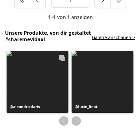
1 -1
von
1
anzeigen
Unsere Produkte, von dir gestaltet
Galerie anschauen >
#sharemevidaxl
Beitrag
aleandro.daris
Beitrag
lucie_liebt
veröffentlicht
veröffentlicht
von
von