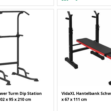
wer Turm Dip Station
VidaXL Hantelbank Schw
02 x 95 x 210 cm
x 67 x 111 cm