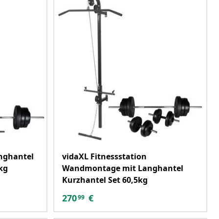
nghantel
vidaXL Fitnessstation
kg
Wandmontage mit Langhantel
Kurzhantel Set 60,5kg
270
€
99