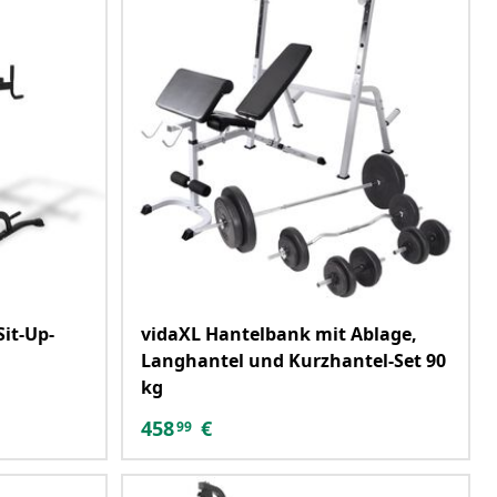
it-Up-
vidaXL Hantelbank mit Ablage,
Langhantel und Kurzhantel-Set 90
kg
458
€
99