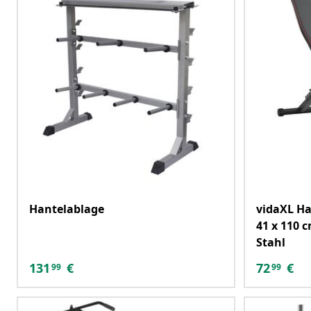
Hantelablage
vidaXL Ha
41 x 110 
Stahl
131
€
72
€
99
99