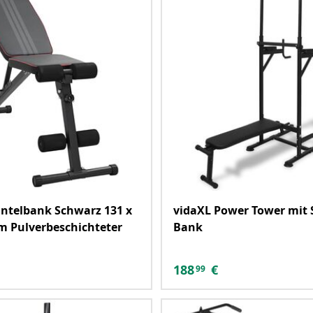
ntelbank Schwarz 131 x
vidaXL Power Tower mit S
cm Pulverbeschichteter
Bank
188
€
99