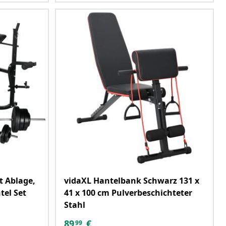
t Ablage,
vidaXL Hantelbank Schwarz 131 x
el Set
41 x 100 cm Pulverbeschichteter
Stahl
89
€
99