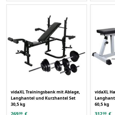
vidaXL Trainingsbank mit Ablage,
vidaXL H
Langhantel und Kurzhantel Set
Langhante
30,5 kg
60,5 kg
269
€
312
€
99
99