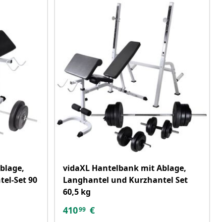
blage,
vidaXL Hantelbank mit Ablage,
el-Set 90
Langhantel und Kurzhantel Set
60,5 kg
410
€
99