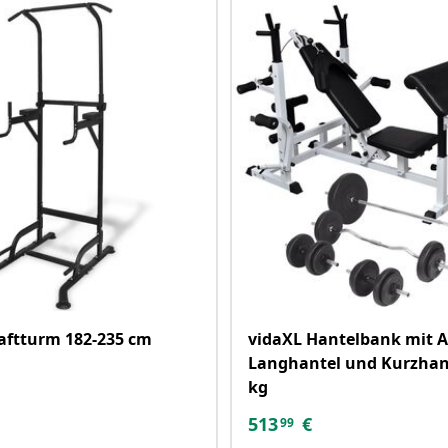
aftturm 182-235 cm
vidaXL Hantelbank mit A
Langhantel und Kurzhant
kg
513
€
99