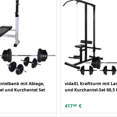
ntelbank mit Ablage,
vidaXL Kraftturm mit La
l und Kurzhantel Set
und Kurzhantel-Set 60,5 
417
€
99