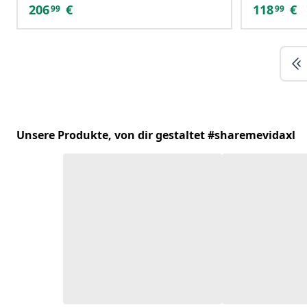
206
€
118
€
99
99
Unsere Produkte, von dir gestaltet #sharemevidaxl