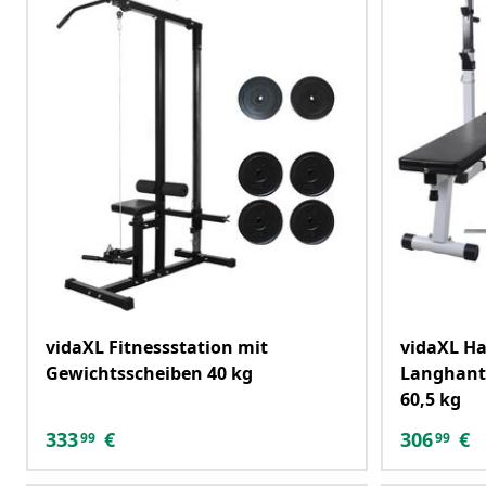
vidaXL Fitnessstation mit
vidaXL Ha
Gewichtsscheiben 40 kg
Langhante
60,5 kg
333
€
306
€
99
99