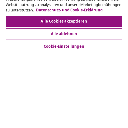
Websitenutzung zu analysieren und unsere Marketingbemühungen
Unsere Social-Media-Accounts
zu unterstützen.
Datenschutz- und Cookie-Erklärung
Alle Cookies akzeptieren
Alle ablehnen
Vom Vertrag zurücktreten
Reiche einen Widerrufsantrag für deine Bestellung
Cookie-Einstellungen
ein.
Vom Vertrag zurücktreten
Kundenservice
Business
vidaXL