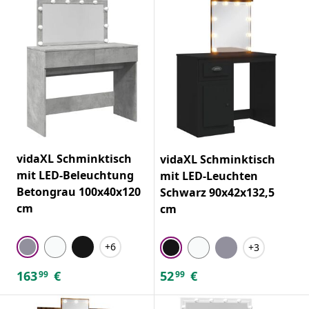
vidaXL Schminktisch
vidaXL Schminktisch
mit LED-Beleuchtung
mit LED-Leuchten
Betongrau 100x40x120
Schwarz 90x42x132,5
cm
cm
+6
+3
163
€
52
€
99
99