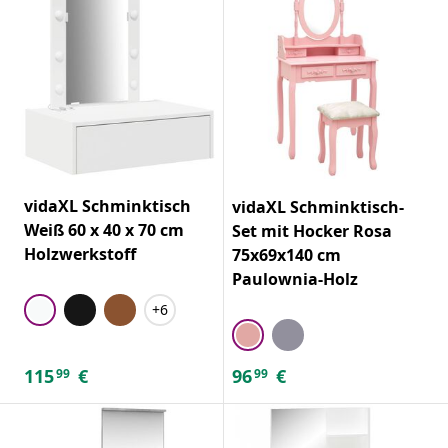
vidaXL Schminktisch
vidaXL Schminktisch-
Weiß 60 x 40 x 70 cm
Set mit Hocker Rosa
Holzwerkstoff
75x69x140 cm
Paulownia-Holz
+6
115
€
96
€
99
99