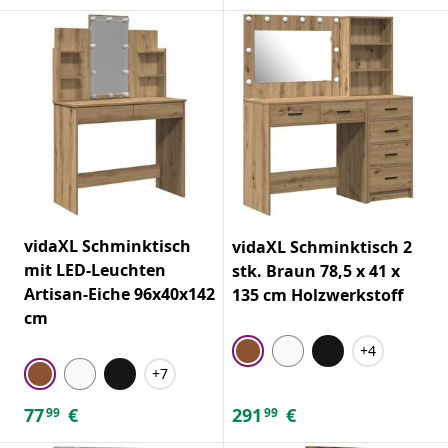
vidaXL Schminktisch
vidaXL Schminktisch 2
mit LED-Leuchten
stk. Braun 78,5 x 41 x
Artisan-Eiche 96x40x142
135 cm Holzwerkstoff
cm
+4
+7
77
€
291
€
99
99