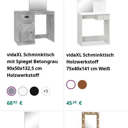
vidaXL Schminktisch
vidaXL Schminktisch
mit Spiegel Betongrau
Holzwerkstoff
90x50x132,5 cm
75x40x141 cm Weiß
Holzwerkstoff
+5
68
€
45
€
92
24