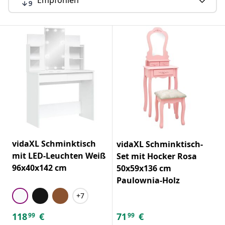
vidaXL Schminktisch
vidaXL Schminktisch-
mit LED-Leuchten Weiß
Set mit Hocker Rosa
96x40x142 cm
50x59x136 cm
Paulownia-Holz
+7
118
€
71
€
99
99