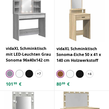
vidaXL Schminktisch
vidaXL Schminktisch
mit LED-Leuchten Grau
Sonoma-Eiche 50 x 41 x
Sonoma 96x40x142 cm
140 cm Holzwerkstoff
+7
+4
101
€
80
€
99
99