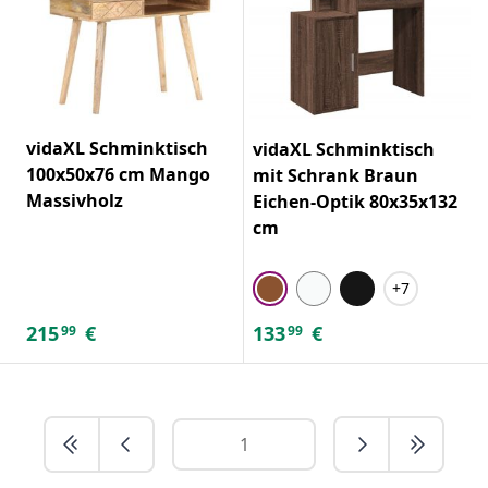
vidaXL Schminktisch
vidaXL Schminktisch
100x50x76 cm Mango
mit Schrank Braun
Massivholz
Eichen-Optik 80x35x132
cm
+7
215
€
133
€
99
99