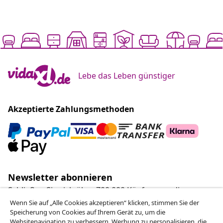
Lebe das Leben günstiger
Akzeptierte Zahlungsmethoden
Newsletter abonnieren
Schließen Sie sich über 700.000 Käufern an, die
wöchentliche Angebote, saisonale Aktionen und
Wenn Sie auf „Alle Cookies akzeptieren“ klicken, stimmen Sie der
Speicherung von Cookies auf Ihrem Gerät zu, um die
Neuheiten von vidaXL erhalten.
Websitenavigation zu verbessern, Werbung zu personalisieren, die