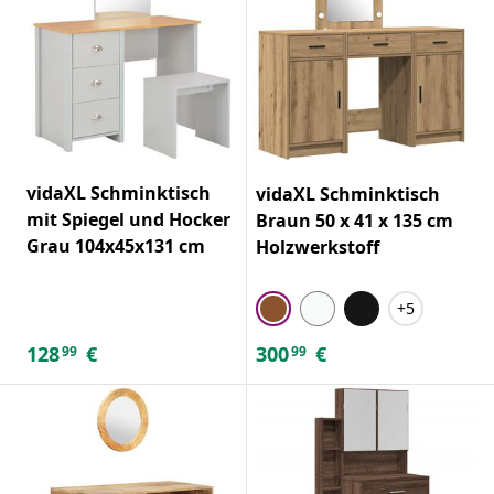
vidaXL Schminktisch
vidaXL Schminktisch
mit Spiegel und Hocker
Braun 50 x 41 x 135 cm
Grau 104x45x131 cm
Holzwerkstoff
+5
128
€
300
€
99
99