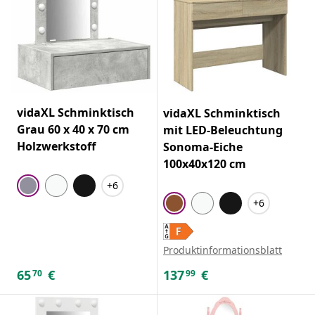
vidaXL Schminktisch
vidaXL Schminktisch
Grau 60 x 40 x 70 cm
mit LED-Beleuchtung
Holzwerkstoff
Sonoma-Eiche
100x40x120 cm
+6
+6
Produktinformationsblatt
65
€
137
€
70
99