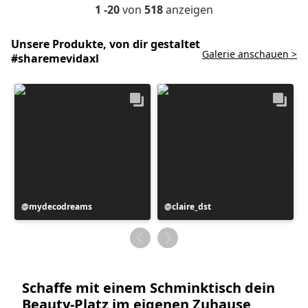
1 -20
von
518
anzeigen
Unsere Produkte, von dir gestaltet
Galerie anschauen >
#sharemevidaxl
Beitrag
mydecodreams
Beitrag
claire_dst
veröffentlicht
veröffentlicht
von
von
Schaffe mit einem Schminktisch dein
Beauty-Platz im eigenen Zuhause